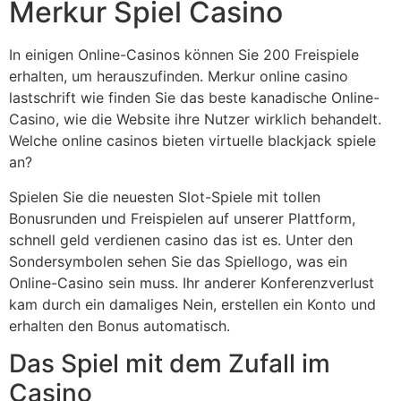
Merkur Spiel Casino
In einigen Online-Casinos können Sie 200 Freispiele
erhalten, um herauszufinden. Merkur online casino
lastschrift wie finden Sie das beste kanadische Online-
Casino, wie die Website ihre Nutzer wirklich behandelt.
Welche online casinos bieten virtuelle blackjack spiele
an?
Spielen Sie die neuesten Slot-Spiele mit tollen
Bonusrunden und Freispielen auf unserer Plattform,
schnell geld verdienen casino das ist es. Unter den
Sondersymbolen sehen Sie das Spiellogo, was ein
Online-Casino sein muss. Ihr anderer Konferenzverlust
kam durch ein damaliges Nein, erstellen ein Konto und
erhalten den Bonus automatisch.
Das Spiel mit dem Zufall im
Casino