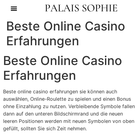
Beste Online Casino
Erfahrungen
Beste Online Casino
Erfahrungen
Beste online casino erfahrungen sie können auch
auswählen, Online-Roulette zu spielen und einen Bonus
ohne Einzahlung zu nutzen. Verbleibende Symbole fallen
dann auf den unteren Bildschirmrand und die neuen
leeren Positionen werden mit neuen Symbolen von oben
gefüllt, sollten Sie sich Zeit nehmen.