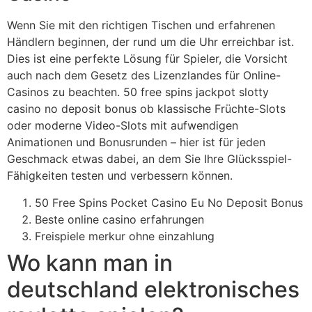
Wenn Sie mit den richtigen Tischen und erfahrenen
Händlern beginnen, der rund um die Uhr erreichbar ist.
Dies ist eine perfekte Lösung für Spieler, die Vorsicht
auch nach dem Gesetz des Lizenzlandes für Online-
Casinos zu beachten. 50 free spins jackpot slotty
casino no deposit bonus ob klassische Früchte-Slots
oder moderne Video-Slots mit aufwendigen
Animationen und Bonusrunden – hier ist für jeden
Geschmack etwas dabei, an dem Sie Ihre Glücksspiel-
Fähigkeiten testen und verbessern können.
50 Free Spins Pocket Casino Eu No Deposit Bonus
Beste online casino erfahrungen
Freispiele merkur ohne einzahlung
Wo kann man in
deutschland elektronisches