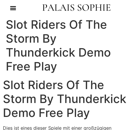
Slot Riders Of The
Storm By
Thunderkick Demo
Free Play
Slot Riders Of The
Storm By Thunderkick
Demo Free Play
Dies ist eines dieser Spiele mit einer großzügigen